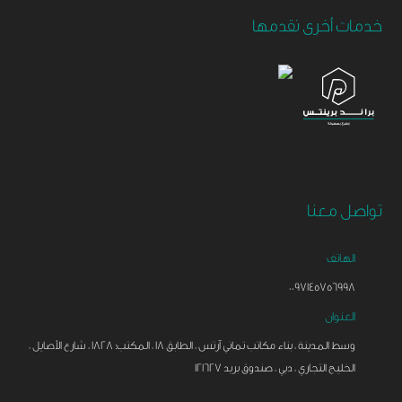
خدمات أخرى نقدمها
تواصل معنا
الهاتف
0097145756998
العنوان
وسط المدينة ، بناء مكاتب تماني آرتس ، الطابق 18 ، المكتب: 1828 ، شارع الأصايل ،
الخليج التجاري ، دبي ، صندوق بريد 121627